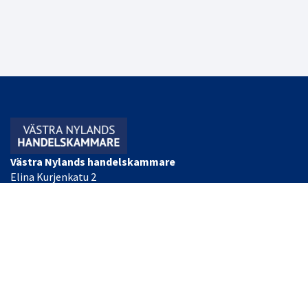
Västra Nylands handelskammare
Elina Kurjenkatu 2
PL 34
10300 Karjaa, FINLAND
Mer kontaktinformation
Kontor/Heidi Nyman
Tel: (+358) 044 493 2055
VD Tommi Knaapinen
Tel: (+358) 040 484 0255