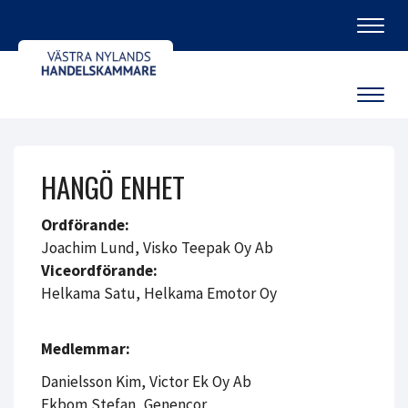
Navig
Navig
HANGÖ ENHET
Ordförande:
Joachim Lund, Visko Teepak Oy Ab
Viceordförande:
Helkama Satu, Helkama Emotor Oy
Medlemmar:
Danielsson Kim, Victor Ek Oy Ab
Ekbom Stefan, Genencor